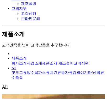
제조설비
고객지원
고객센터
온라인문의
제품소개
고객만족을 넘어 고객감동을 추구합니다
제품소개
회사소개
사업소개
제품소개
제조설비
고객지원
All
핫도그류
탕수육
까스류
치킨류
증자류
김말이
기타/산적류
수출품
All