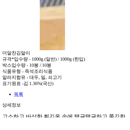
더알찬김말이
규격*입수량 - 1000g (일반) / 1000g (한입)
박스입수량 - 10봉 / 10봉
식품유형 - 즉석조리식품
알러지함유 - 대두, 밀, 쇠고기
표기원료 -김 1.36%(국산)
목록
상세정보
고소하고 바삭한 튀김옷 속에 탱글탱글하고 쫄깃한
당면이 알차게 가득 들어있습니다.