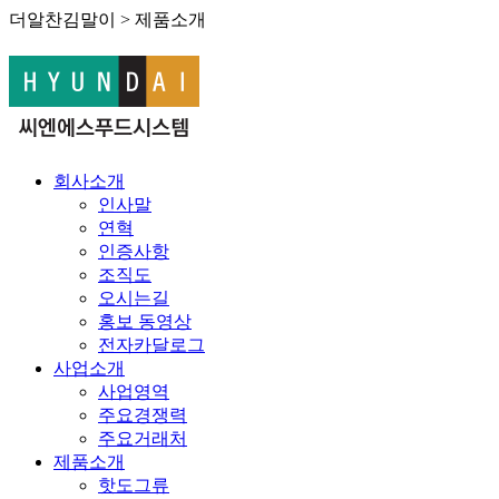
더알찬김말이 > 제품소개
회사소개
인사말
연혁
인증사항
조직도
오시는길
홍보 동영상
전자카달로그
사업소개
사업영역
주요경쟁력
주요거래처
제품소개
핫도그류