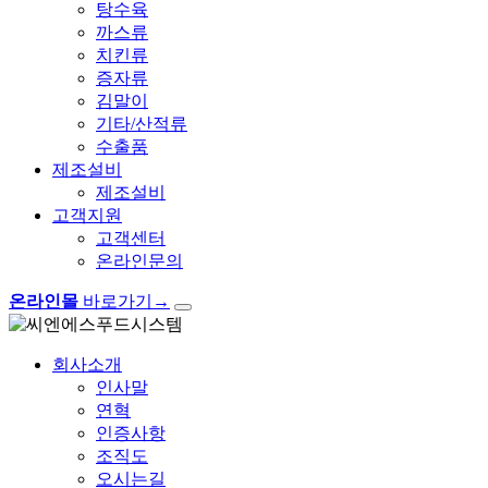
탕수육
까스류
치킨류
증자류
김말이
기타/산적류
수출품
제조설비
제조설비
고객지원
고객센터
온라인문의
온라인몰
바로가기
→
회사소개
인사말
연혁
인증사항
조직도
오시는길