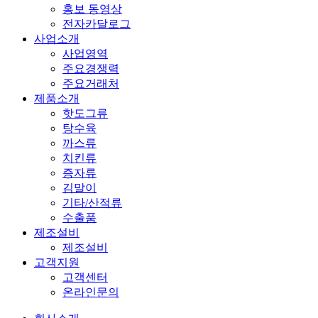
홍보 동영상
전자카달로그
사업소개
사업영역
주요경쟁력
주요거래처
제품소개
핫도그류
탕수육
까스류
치킨류
증자류
김말이
기타/산적류
수출품
제조설비
제조설비
고객지원
고객센터
온라인문의