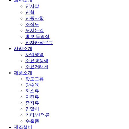
회사소개
인사말
연혁
인증사항
조직도
오시는길
홍보 동영상
전자카달로그
사업소개
사업영역
주요경쟁력
주요거래처
제품소개
핫도그류
탕수육
까스류
치킨류
증자류
김말이
기타/산적류
수출품
제조설비