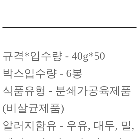
규격*입수량 - 40g*50
박스입수량 - 6봉
식품유형 - 분쇄가공육제품
(비살균제품)
알러지함유 - 우유, 대두, 밀,