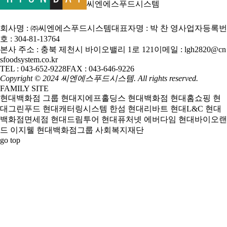
씨엔에스푸드시스템
회사명 : ㈜씨엔에스푸드시스템
대표자명 : 박 찬 영
사업자등록번
호 : 304-81-13764
본사 주소 : 충북 제천시 바이오밸리 1로 121
이메일 : lgh2820@cn
sfoodsystem.co.kr
TEL : 043-652-9228
FAX : 043-646-9226
Copyright © 2024 씨엔에스푸드시스템. All rights reserved.
FAMILY SITE
현대백화점 그룹
현대지에프홀딩스
현대백화점
현대홈쇼핑
현
대그린푸드
현대캐터링시스템
한섬
현대리바트
현대L&C
현대
백화점면세점
현대드림투어
현대퓨처넷
에버다임
현대바이오랜
드
이지웰
현대백화점그룹 사회복지재단
go top