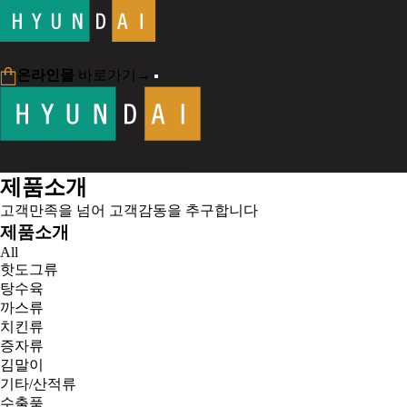
온라인몰
바로가기
→
제품소개
고객만족을 넘어 고객감동을 추구합니다
제품소개
All
핫도그류
탕수육
까스류
치킨류
증자류
김말이
기타/산적류
수출품