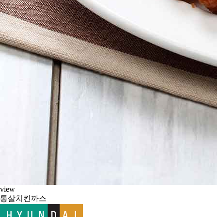
view
통살치킨까스